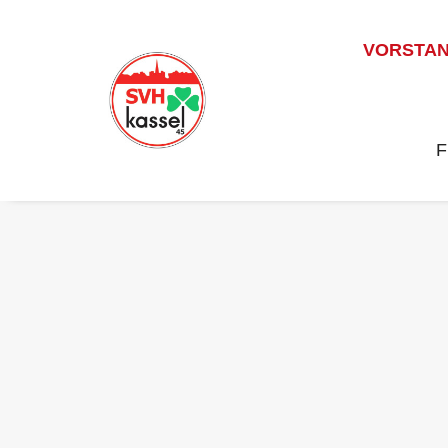
VORSTA
F