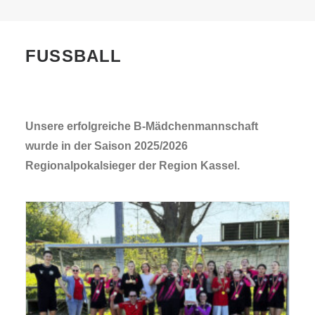
FIT DURCH DAS JAHR
KONTAKT
FUSSBALL
ONLINESHOP
Unsere erfolgreiche B-Mädchenmannschaft
wurde in der Saison 2025/2026
SEARCH
Regionalpokalsieger der Region Kassel.