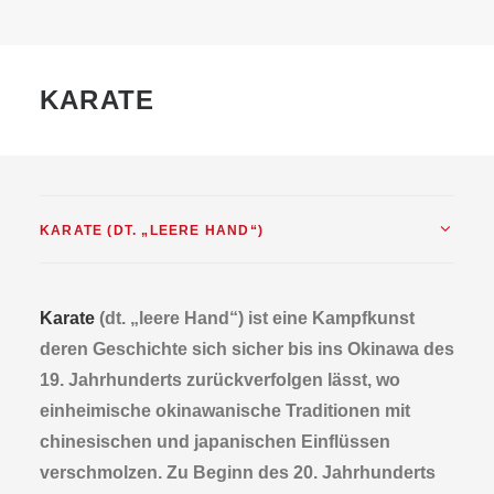
FIT DURCH DAS JAHR
KONTAKT
ONLINESHOP
KARATE
SEARCH
KARATE (DT. „LEERE HAND“)
Karate
(dt. „leere Hand“) ist eine Kampfkunst
deren Geschichte sich sicher bis ins Okinawa des
19. Jahrhunderts zurückverfolgen lässt, wo
einheimische okinawanische Traditionen mit
chinesischen und japanischen Einflüssen
verschmolzen. Zu Beginn des 20. Jahrhunderts